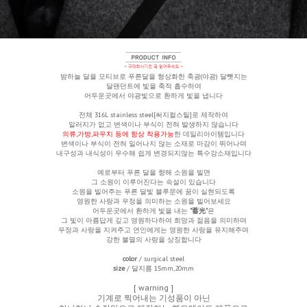
밤하늘 달을 모티브로 푸른달을 형상화한 축광(야광) 달뺏지는
달팬던트에 빛을 축적 흡수하여
어두운곳에서 야광빛으로 환하게 빛을 냅니다
전체
316L stainless steel[써지컬스틸]로 제작하여
알러지가 없고 변색이나 부식이 전혀 발생하지 않습니다
의류,가방,파우치 등에 항상 착용가능
한 데일리아이템입니다
변색이나 부식이 전혀 일어나지 않는 소재로 마감이 뛰어나며
내구성과 내식성이 우수해 쉽게 변경되지않는 특수강소재입니다
예로부터 푸른 달을 향해 소원을 빌면
그 소원이 이루어진다는 속설이 있습니다
소원을 빌어주는 푸른 달빛 블루문에 꿈이 실현되도록
영원한 사랑과 우정을 의미하는 소원을 빌어보세요
어두운곳에서 환하게 빛을 내는
"蓄光"
은
그 빛이 아름답게 깊고 영원하다하여 희망과 젊음을 의미하며
우정과 사랑을 지켜주고 연인에게는 영원한 사랑을 유지해주며
강한 불멸의 사랑을 상징합니다
color
/ surgical steel
size
/ 달지름 15mm,20mm
[ warning ]
기계로 찍어내는 기성품이 아닌