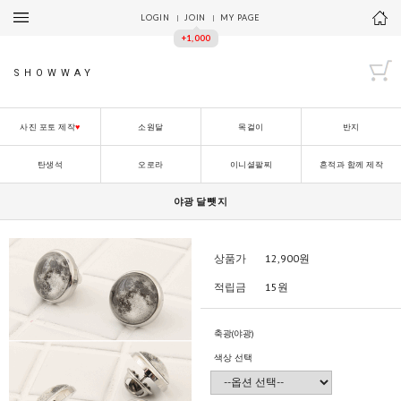
LOGIN
JOIN
MY PAGE
+1,000
SHOWWAY
사진 포토 제작
♥
소원달
목걸이
반지
탄생석
오로라
이니셜팔찌
흔적과 함께 제작
야광 달뺏지
상품가
12,900
원
적립금
15원
축광(야광)
색상 선택