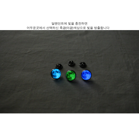
달팬던트에 빛을 충전하면
어두운곳에서 선택하신 축광(야광)색상으로 빛을 방출합니다