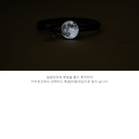
달팬던트에 햇빛을 흡수 축적하여
어두운곳에서 선택하신 축광(야광)색상으로 빛이 납니다.