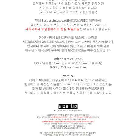
옵션에서 선택하신 사이즈와 다르게 제작된 경우에만
사이즈 교환이 가능한점 양해부탁드립니다
(5mm이내 약간의 사이즈오차 교환X 반품X)
전체
316L stainless steel[써지컬스틸]로 제작하여
알러지가 없고 변색이나 부식이 전혀 발생하지 않습니다
샤워시에나 수영장에서도 항상 착용가능
한 데일리아이템입니다
은이나 금에 알러지반응을 일으키는 사람도
써지컬스틸에 알러지를 일으키지 않아 모든 사람이 착용가능합니다
변색이나 부식이 전혀 일어나지 않는 소재로 마감이 뛰어나며
내구성과 내식성이 우수해 쉽게 변경되지않는 특수강소재입니다
color
/ surgical steel
size
/ 달지름 16mm 끈너비 약 3~3.5mm(두줄 제작)
fabric
/ 316L stainless steel
[
warning
]
기계로 찍어내는 기성품이 아닌 하나하나 손으로 제작되는
핸드메이드 특성상 작은흠이나 5mm이내의 약간의 사이즈오차는
교환 및 반품의 사유가 될수 없는점 양해부탁드립니다
핸드메이드 특성을 이해하시는 분들의 신중한 구매 부탁드립니다