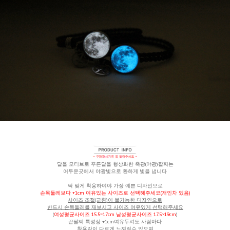
달을 모티브로 푸른달을 형상화한 축광(야광)팔찌는
어두운곳에서 야광빛으로 환하게 빛을 냅니다
딱 맞게 착용하여야 가장 예쁜 디자인으로
손목둘레보다 +1cm 여유있는 사이즈로 선택해주세요(개인차 있음)
사이즈 조절(교환)이 불가능한 디자인으로
반드시 손목둘레를 재보시고 사이즈 여유있게 선택해주세요
(
여성평균사이즈 15.5~17cm 남성평균사이즈 17.5~19cm
)
끈팔찌 특성상 +1cm여유두셔도 사람마다
착용감이 다르게 느껴질수 있으며