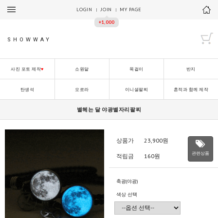
LOGIN
JOIN
MY PAGE
+1,000
SHOWWAY
사진 포토 제작
♥
소원달
목걸이
반지
탄생석
오로라
이니셜팔찌
흔적과 함께 제작
별헤는 달 야광별자리팔찌
상품가
23,900
원
관련상품
적립금
160원
축광(야광)
색상 선택