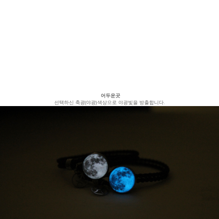
어두운곳
선택하신 축광(야광)색상으로 야광빛을 방출합니다.