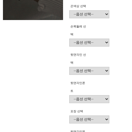
끈색상 선택
손목둘레 선
택
뒷면각인 선
택
뒷면각인폰
트
포장 선택
뒷면각인문