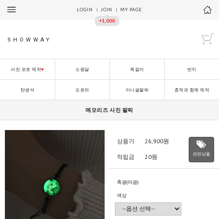
LOGIN
JOIN
MY PAGE
+1,000
SHOWWAY
사진 포토 제작
♥
소원달
목걸이
반지
탄생석
오로라
이니셜팔찌
흔적과 함께 제작
메모리즈 사진 팔찌
상품가
26,900
원
관련상품
적립금
20원
축광(야광)
색상