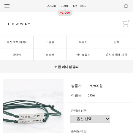
LOGIN
JOIN
MY PAGE
+1,000
SHOWWAY
사진 포토 제작
♥
소원달
목걸이
반지
탄생석
오로라
이니셜팔찌
흔적과 함께 제작
소원 이니셜팔찌
상품가
19,900
원
적립금
50원
끈색상 선택
손목둘레 선