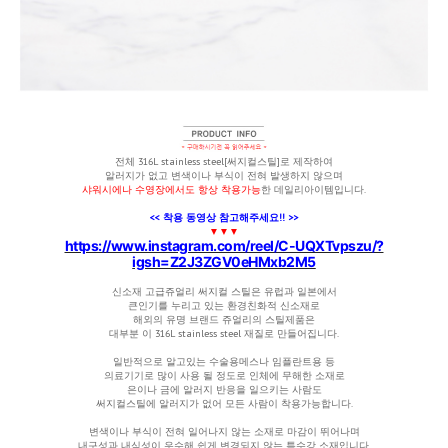
전체
316L stainless steel[써지컬스틸]로 제작하여
알러지가 없고 변색이나 부식이 전혀 발생하지 않으며
샤워시에나 수영장에서도 항상 착용가능
한 데일리아이템입니다.
<< 착용 동영상 참고해주세요!! >>
▼
▼▼
https://www.instagram.com/reel/C-UQXTvpszu/?
igsh=Z2J3ZGV0eHMxb2M5
신
소재 고급쥬얼리 써지컬 스틸
은 유럽과 일본에서
큰인기를 누리고 있는 환경친화적 신소재로
해외의 유명 브랜드 쥬얼리의 스틸제품은
대부분 이 316L stainless steel 재질로 만들어집니다.
일반적으로 알고있는 수술용메스나 임플란트용 등
의료기기로 많이 사용 될 정도로 인체에 무해한 소재로
은이나 금에 알러지 반응을 일으키는 사람도
써지컬스틸에
알러지가 없어 모든 사람이 착용가능
합니다.
변색이나 부식이 전혀 일어나지 않는 소재
로 마감이 뛰어나며
내구성과 내식성이 우수해 쉽게 변경되지 않는 특수강 소재입니다.