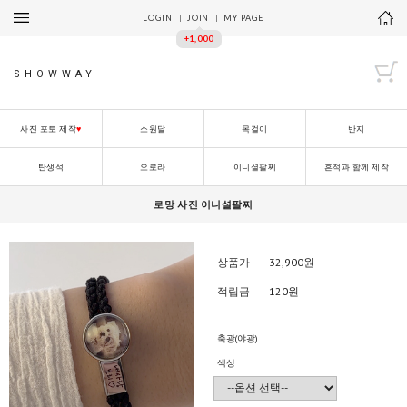
LOGIN
JOIN
MY PAGE
+1,000
SHOWWAY
사진 포토 제작
♥
소원달
목걸이
반지
탄생석
오로라
이니셜팔찌
흔적과 함께 제작
로망 사진 이니셜팔찌
상품가
32,900
원
적립금
120원
축광(야광)
색상