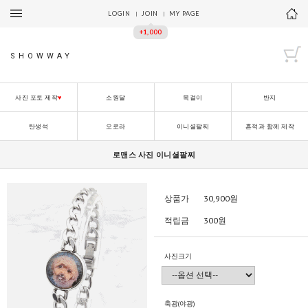
LOGIN
JOIN
MY PAGE
+1,000
SHOWWAY
사진 포토 제작
♥
소원달
목걸이
반지
탄생석
오로라
이니셜팔찌
흔적과 함께 제작
로맨스 사진 이니셜팔찌
상품가
30,900
원
적립금
300원
사진크기
축광(야광)