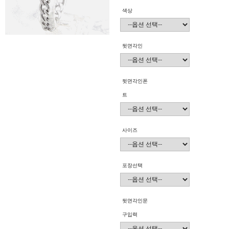
색상
뒷면각인
뒷면각인폰
트
사이즈
포장선택
뒷면각인문
구입력