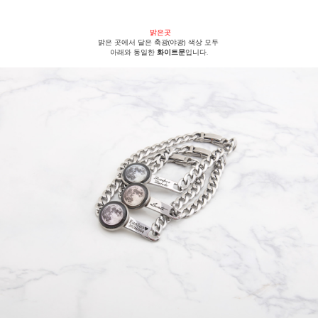
밝은곳
밝은 곳에서 달은
축광(야광) 색상 모두
아래와 동일한
화이트문
입니다.