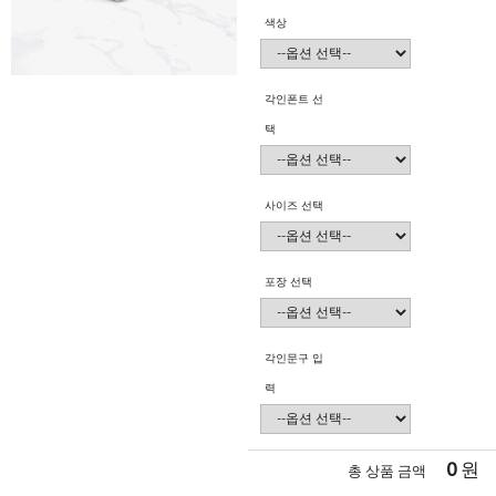
색상
각인폰트 선
택
사이즈 선택
포장 선택
각인문구 입
력
0
원
총 상품 금액