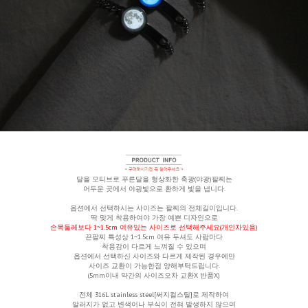
달을 모티브로 푸른달을 형상화한 축광(야광)팔찌는
어두운 곳에서 야광빛으로 환하게 빛을 냅니다.
옵션에서 선택하시는 사이즈는
팔찌의 전체길이입니다.
딱 맞게 착용하여야 가장 예쁜 디자인으로
손목둘레보다 1~1.5cm 여유있는 사이즈로 선택해주세요(개인차있음)
끈팔찌 특성상 1~1.5cm 여유 두셔도 사람마다
착용감이 다르게 느껴질 수 있으며
옵션에서 선택하신 사이즈와 다르게 제작된 경우에만
사이즈 교환이 가능한점 양해부탁드립니다.
(5mm이내 약간의 사이즈오차 교환X 반품X)
전체
316L stainless steel[써지컬스틸]로 제작하여
알러지가 없고 변색이나 부식이 전혀 발생하지 않으며