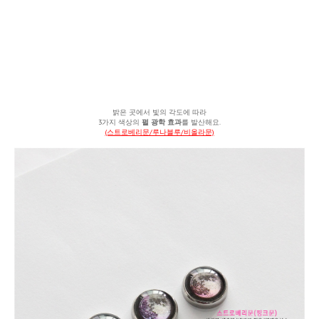
밝은 곳에서 빛의 각도에 따라
3가지 색상의
펄 광학 효과
를 발산해요.
(스트로베리문/루나블루/비올라문)