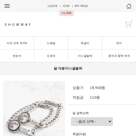
LOGIN
JOIN
MY PAGE
+1,000
SHOWWAY
사진 포토 제작
♥
소원달
목걸이
반지
탄생석
오로라
이니셜팔찌
흔적과 함께 제작
달 야광이니셜팔찌
상품가
28,900
원
적립금
110원
달 광학선택
축광(야광)