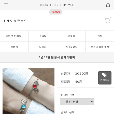
LOGIN
JOIN
MY PAGE
+1,000
SHOWWAY
사진 포토 제작
♥
소원달
목걸이
반지
탄생석
오로라
이니셜팔찌
흔적과 함께 제작
1년 12달 탄생석 별자리팔찌
상품가
20,900
원
관련상품
적립금
60원
탄생석 선택
별자리 선택