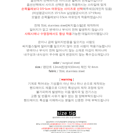
옵션에서 선택하시는 사이즈는 팔찌의 전체길이입니다
옵션선택에서 사이즈 선택은
평소 착용하시는 스타일에 맞게
손목둘레보다 0.5~1cm 여유있는 사이즈로 선택
해주세요(개인차 있음)
(여성평균사이즈 15~17cm 남성평균사이즈 17~19cm)
모델은 손목둘레보다 0.5cm 여유있게 착용하였습니다
전체 316L stainless steel[써지컬스틸]로 제작하여
알러지가 없고 변색이나 부식이 전혀 발생하지 않습니다
샤워시에나 수영장에서도 항상 착용
가능한 데일리아이템입니다
은이나 금에 알러지반응을 일으키는 사람도
써지컬스틸에 알러지를 일으키지 않아 모든 사람이 착용가능합니다
변색이나 부식이 전혀 일어나지 않는 소재로 마감이 뛰어나며
내구성과 내식성이 우수해 쉽게 변경되지 않는 특수강소재입니다
color
/ surgical steel
size
/ 팬던트 12mm(탄생석10mm)
체인 약 4mm
fabric
/ 316L stainless steel
[
warning
]
기계로 찍어내는 기성품이 아닌 하나 하나 손으로 제작되는
핸드메이드 제품으로 디자인 특성상의 제작 과정에 있어
불가피하게 발생하는
이음 땜자국 및 잔기스는
교환 및 반품의 사유가 될수 없는 점 양해부탁드립니다
핸드메이드 특성을 이해하시는 분들의 신중한 구매 부탁드립니다