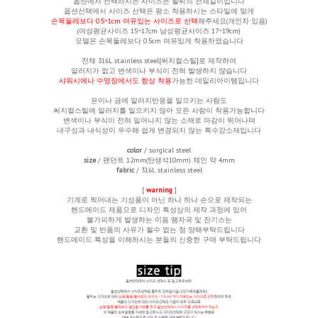
옵션에서 선택하시는 사이즈는 팔찌의 전체길이입니다
옵션선택에서 사이즈 선택은
평소 착용하시는 스타일에 맞게
손목둘레보다 0.5~1cm 여유있는 사이즈로 선택
해주세요(개인차 있음)
(여성평균사이즈 15~17cm 남성평균사이즈 17~19cm)
모델은 손목둘레보다 0.5cm 여유있게 착용하였습니다
전체 316L stainless steel[써지컬스틸]로 제작하여
알러지가 없고 변색이나 부식이 전혀 발생하지 않습니다
샤워시에나 수영장에서도 항상 착용
가능한 데일리아이템입니다
은이나 금에 알러지반응을 일으키는 사람도
써지컬스틸에 알러지를 일으키지 않아 모든 사람이 착용가능합니다
변색이나 부식이 전혀 일어나지 않는 소재로 마감이 뛰어나며
내구성과 내식성이 우수해 쉽게 변경되지 않는 특수강소재입니다
color
/ surgical steel
size
/ 팬던트 12mm(탄생석10mm)
체인 약 4mm
fabric
/ 316L stainless steel
[
warning
]
기계로 찍어내는 기성품이 아닌 하나 하나 손으로 제작되는
핸드메이드 제품으로 디자인 특성상의 제작 과정에 있어
불가피하게 발생하는
이음 땜자국 및 잔기스는
교환 및 반품의 사유가 될수 없는 점 양해부탁드립니다
핸드메이드 특성을 이해하시는 분들의 신중한 구매 부탁드립니다