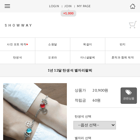
LOGIN
JOIN
MY PAGE
+1,000
SHOWWAY
사진 포토 제작
♥
소원달
목걸이
반지
탄생석
오로라
이니셜팔찌
흔적과 함께 제작
1년 12달 탄생석 별자리팔찌
상품가
20,900
원
관련상품
적립금
60원
탄생석 선택
별자리 선택