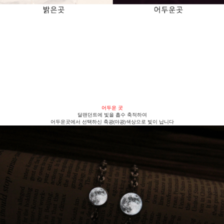
어두운 곳
달팬던트에 빛을 흡수 축적하여
어두운곳에서 선택하신 축광(야광)색상으로 빛이 납니다