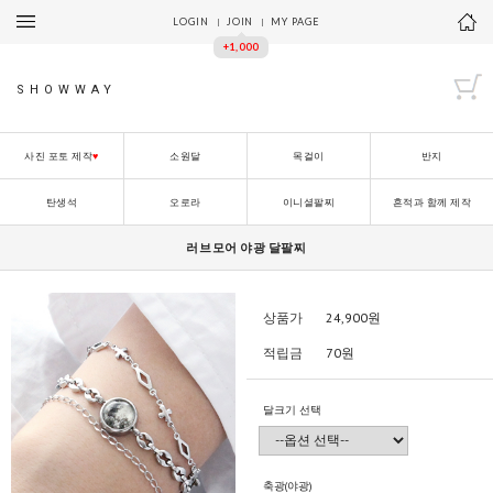
LOGIN
JOIN
MY PAGE
+1,000
SHOWWAY
사진 포토 제작
♥
소원달
목걸이
반지
탄생석
오로라
이니셜팔찌
흔적과 함께 제작
러브모어 야광 달팔찌
상품가
24,900
원
적립금
70원
달크기 선택
축광(야광)