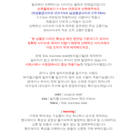
옵션에서 선택하시는 사이즈는
팔찌의 전체길이입니다
손목둘레보다 1~1.5cm 여유있게 선택해주세요
(
여성평균사이즈 15.5~17cm 남성평균사이즈 17.5~19cm
)
1~1.5cm 여유있게 착용하셔도 사람마다 착용시
착용감이 다르게 느껴질수 있으며
선택하신 사이즈와 다르게 제작된 경우에만 무상 교환가능
(5mm이내의 작은 오차 교환X 반품X)
「본 상품은 디자인 특성상 체인 한칸당 기본크기가 있어서
정확한 사이즈로 제작이 어렵기 때문에 선택하신 사이즈에서
가장 오차가 적게 제작해드려요」
전체
316L stainless steel[써지컬스틸]로 제작하여
알러지가 없고 변색이나 부식이 전혀 발생하지 않습니다
샤워시에나 수영장에서도 항상 착용가능
한 데일리아이템입니다
은이나 금에 알러지반응을 일으키는 사람도
써지컬스틸에 알러지를 일으키지 않아 모든 사람이 착용가능합니다
변색이나 부식이 전혀 일어나지 않는 소재로 마감이 뛰어나며
내구성과 내식성이 우수해 쉽게 변경되지않는 특수강소재입니다
color
/ surgical steel
size
/ 달지름 11mm/13mm
체인 4.5mm
fabric
/ 316L stainless steel
[
warning
]
기계로 찍어내는 기성품이 아닌 하나하나 손으로 제작되는
핸드메이드 특성상 공정상 불가피하게 발생하는 땜자국 및 스크래치는
교환 및 반품의 사유가 될수 없는 점 양해부탁드립니다
핸드메이드 특성을 이해하시는 분들의 신중한 구매 부탁드립니다