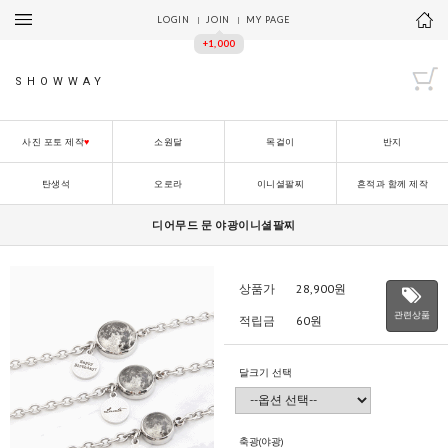
LOGIN
JOIN
MY PAGE
+1,000
SHOWWAY
사진 포토 제작
♥
소원달
목걸이
반지
탄생석
오로라
이니셜팔찌
흔적과 함께 제작
디어무드 문 야광이니셜팔찌
상품가
28,900
원
관련상품
적립금
60원
달크기 선택
축광(야광)