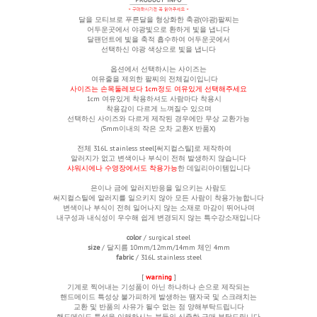
달을 모티브로 푸른달을 형상화한 축광(야광)팔찌는
어두운곳에서 야광빛으로 환하게 빛을 냅니다
달팬던트에 빛을 축적 흡수하여 어두운곳에서
선택하신 야광
색상으로 빛을 냅니다
옵션에서 선택하시는 사이즈는
여유줄을 제외한
팔찌의 전체길이입니다
사이즈는 손목둘레보다 1cm정도 여유있게 선택해주세요
1cm 여유있게 착용하셔도 사람마다 착용시
착용감이 다르게 느껴질수 있으며
선택하신 사이즈와 다르게 제작된 경우에만 무상 교환가능
(5mm이내의 작은 오차 교환X 반품X)
전체 316L stainless steel[써지컬스틸]로 제작하여
알러지가 없고 변색이나 부식이 전혀 발생하지 않습니다
샤워시에나 수영장에서도 착용가능
한 데일리아이템입니다
은이나 금에 알러지반응을 일으키는 사람도
써지컬스틸에 알러지를 일으키지 않아 모든 사람이 착용가능합니다
변색이나 부식이 전혀 일어나지 않는 소재로 마감이 뛰어나며
내구성과 내식성이 우수해 쉽게 변경되지 않는 특수강소재입니다
color
/ surgical steel
size
/ 달지름 10mm/12mm/14mm
체인 4mm
fabric
/ 316L stainless steel
[
warning
]
기계로 찍어내는 기성품이 아닌 하나하나 손으로 제작되는
핸드메이드 특성상 불가피하게 발생하는 땜자국 및 스크래치는
교환 및 반품의 사유가 될수 없는 점 양해부탁드립니다
핸드메이드 특성을 이해하시는 분들의 신중한 구매 부탁드립니다