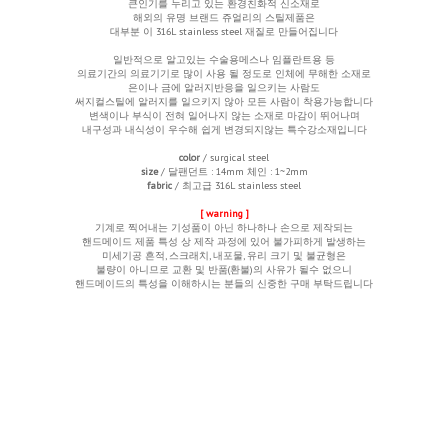
큰인기를 누리고 있는 환경친화적 신소재로
해외의 유명 브랜드 쥬얼리의 스틸제품은
대부분 이 316L stainless steel 재질로 만들어집니다
일반적으로 알고있는 수술용메스나 임플란트용 등
의료기간의 의료기기로 많이 사용 될 정도로 인체에 무해한 소재로
은이나 금에 알러지반응을 일으키는 사람도
써지컬스틸에 알러지를 일으키지 않아 모든 사람이 착용가능합니다
변색이나 부식이 전혀 일어나지 않는 소재로 마감이 뛰어나며
내구성과 내식성이 우수해 쉽게 변경되지않는 특수강소재입니다
color
/ surgical steel
size
/ 달팬던트 : 14mm 체인 : 1~2mm
fabric
/ 최고급 316L stainless steel
[ warning ]
기계로 찍어내는 기성품이 아닌 하나하나 손으로 제작되는
핸드메이드 제품 특성 상 제작 과정에 있어 불가피하게 발생하는
미세기공 흔적, 스크래치, 내포물, 유리 크기 및 불균형은
불량이 아니므로 교환 및 반품(환불)의 사유가 될수 없으니
핸드메이드의 특성을 이해하시는 분들의 신중한 구매 부탁드립니다