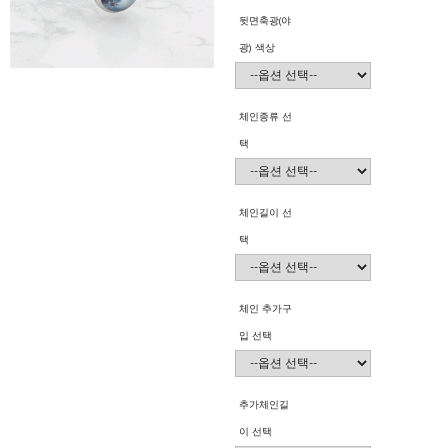
뒷면축광(야
광) 색상
체인종류 선
택
체인길이 선
택
체인 추가구
입 선택
추가체인길
이 선택