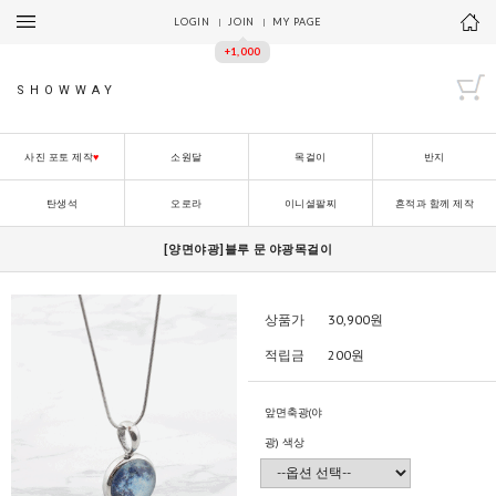
LOGIN
JOIN
MY PAGE
+1,000
SHOWWAY
사진 포토 제작
♥
소원달
목걸이
반지
탄생석
오로라
이니셜팔찌
흔적과 함께 제작
[양면야광]블루 문 야광목걸이
상품가
30,900
원
적립금
200원
앞면축광(야
광) 색상