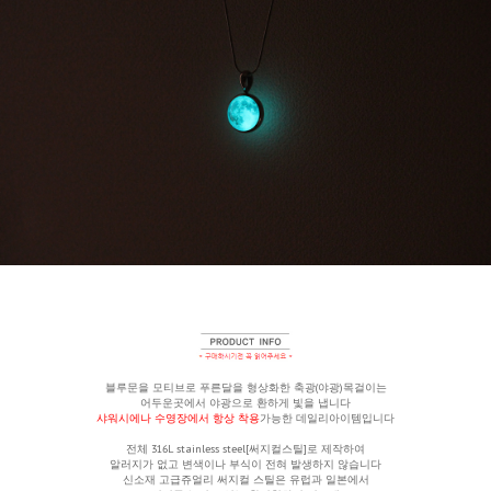
블루문을 모티브로 푸른달을 형상화한 축광(야광)목걸이는
어두운곳에서 야광으로 환하게 빛을 냅니다
샤워시에나 수영장에서 항상 착용
가능한 데일리아이템입니다
전체
316L stainless steel[써지컬스틸]로 제작하여
알러지가 없고 변색이나 부식이 전혀 발생하지 않습니다
신소재 고급쥬얼리 써지컬 스틸은 유럽과 일본에서