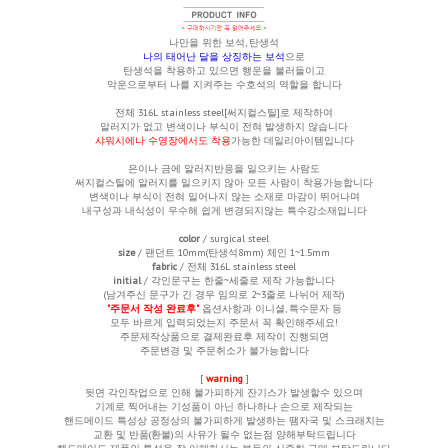
나만을 위한 보석, 탄생석
나의 태어난 달을 상징하는 보석
으로
탄생석을 착용하고 있으면 행운을 불러들이고
악운으로부터 나를 지켜주는 수호석의 역할을 합니다
전체 316L stainless steel[써지컬스틸]로 제작하여
알러지가 없고 변색이나 부식이 전혀 발생하지 않습니다
샤워시에나 수영장에서도 착용
가능한 데일리아이템입니다
은이나 금에 알러지반응을 일으키는 사람도
써지컬스틸에 알러지를 일으키지 않아 모든 사람이 착용가능합니다
변색이나 부식이 전혀 일어나지 않는 소재로 마감이 뛰어나며
내구성과 내식성이 우수해 쉽게 변경되지않는 특수강소재입니다
color
/ surgical steel
size
/ 팬던트 10mm(탄생석8mm)
체인 1~1.5mm
fabric
/ 전체 316L stainless steel
initial
/ 각인문구는 한줄~세줄로 제작 가능합니다
(남겨주신 문구가 긴 경우 임의로 2~3줄로 나뉘어 제작)
"주문서 작성 완료후"
옵션사항과 이니셜, 특수문자 등
모두 바르게 입력되었는지 주문서 꼭 확인해주세요!
주문제작상품으로 결제완료후 제작이 진행되면
주문변경 및 주문취소가 불가능합니다
[
warning
]
뒷면 각인작업으로 인해 불가피하게 잔기스가 발생할수 있으며
기계로 찍어내는 기성품이 아닌 하나하나 손으로 제작되는
핸드메이드 특성상 공정상의 불가피하게 발생하는 땜자국 및 스크래치는
교환 및 반품(환불)의 사유가 될수 없는점 양해부탁드립니다