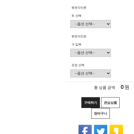
뒷면각인폰
트 선택
뒷면각인문
구 입력
포장 선택
0
원
총 상품 금액
구매하기
관심상품
장바구니