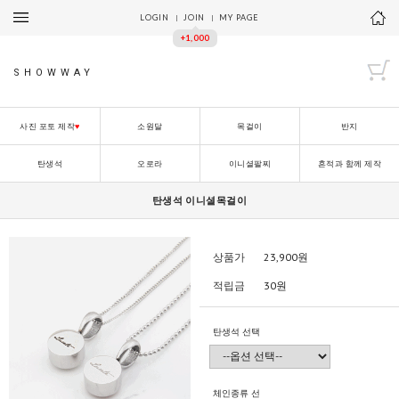
LOGIN
JOIN
MY PAGE
+1,000
SHOWWAY
사진 포토 제작
♥
소원달
목걸이
반지
탄생석
오로라
이니셜팔찌
흔적과 함께 제작
탄생석 이니셜목걸이
상품가
23,900
원
적립금
30원
탄생석 선택
체인종류 선