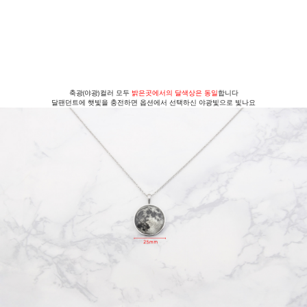
축광(야광)컬러 모두
밝은곳에서의 달색상은 동일
합니다
달팬던트에 햇빛을 충전하면 옵션에서 선택하신 야광빛으로 빛나요