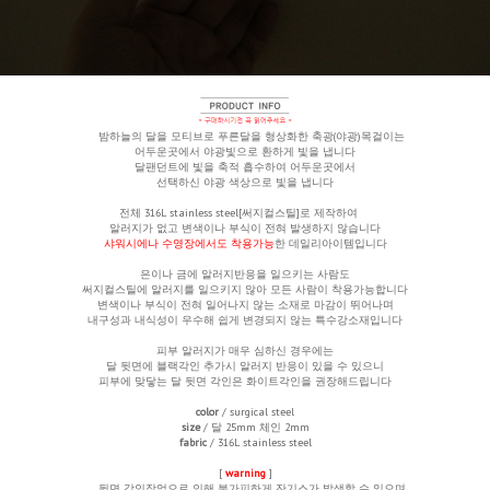
밤하늘의 달을 모티브로 푸른달을 형상화한 축광(야광)목걸이는
어두운곳에서 야광빛으로 환하게 빛을 냅니다
달팬던트에 빛을 축적 흡수하여 어두운곳에서
선택하신 야광
색상으로 빛을 냅니다
전체 316L stainless steel[써지컬스틸]로 제작하여
알러지가 없고 변색이나 부식이 전혀 발생하지 않습니다
샤워시에나 수영장에서도 착용가능
한 데일리아이템입니다
은이나 금에 알러지반응을 일으키는 사람도
써지컬스틸에 알러지를 일으키지 않아 모든 사람이 착용가능합니다
변색이나 부식이 전혀 일어나지 않는 소재로 마감이 뛰어나며
내구성과 내식성이 우수해 쉽게 변경되지 않는 특수강소재입니다
피부 알러지가 매우 심하신 경우에는
달 뒷면에 블랙각인 추가시 알러지 반응이 있을 수 있으니
피부에 맞닿는 달 뒷면 각인은 화이트각인을 권장해드립니다
color
/ surgical steel
size
/ 달 25mm
체인 2mm
fabric
/ 316L stainless steel
[
warning
]
뒷면 각인작업으로 인해 불가피하게 잔기스가 발생할 수 있으며