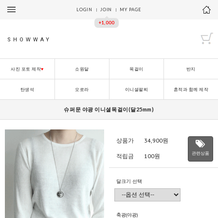
LOGIN
JOIN
MY PAGE
+1,000
SHOWWAY
사진 포토 제작
♥
소원달
목걸이
반지
탄생석
오로라
이니셜팔찌
흔적과 함께 제작
슈퍼문 야광 이니셜목걸이(달25mm)
상품가
34,900
원
관련상품
적립금
100원
달크기 선택
축광(야광)