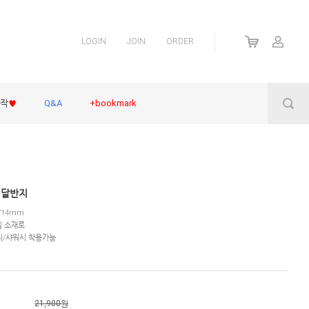
LOGIN
JOIN
ORDER
제작
♥
Q&A
+bookmark
 달반지
/14mm
틸 소재로
지/샤워시 착용가능
21,900원