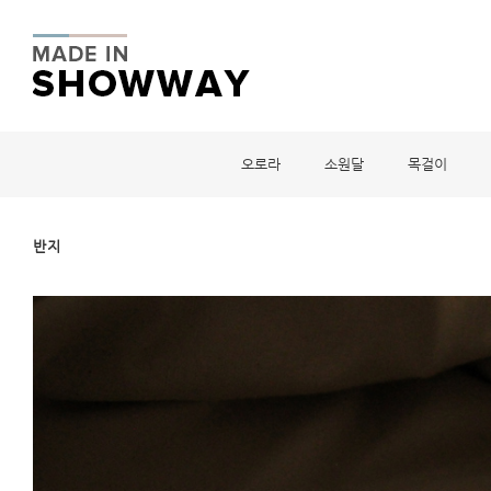
오로라
소원달
목걸이
반지