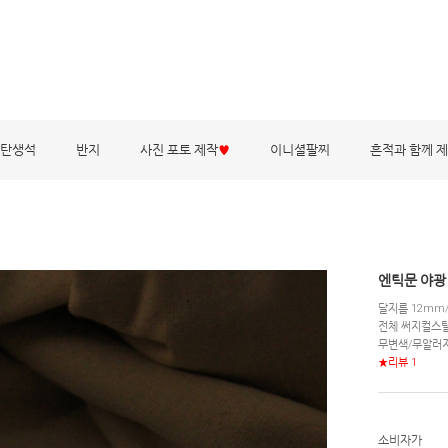
탄생석
반지
사진 포토 제작
♥
이니셜팔찌
흔적과 함께 
엔틱문 야광
달지름 12mm
전체 써지컬스
무변색/무알러
★리뷰 1
소비자가