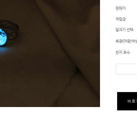
판매가
적립금
달크기 선택
축광(야광)색
반지 호수
바로